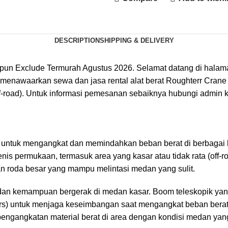
DESCRIPTION
SHIPPING & DELIVERY
un Exclude Termurah Agustus 2026. Selamat datang di halaman
 menawaarkan sewa dan jasa rental alat berat Roughterr Crane
off-road). Untuk informasi pemesanan sebaiknya hubungi admin 
 untuk mengangkat dan memindahkan beban berat di berbagai l
nis permukaan, termasuk area yang kasar atau tidak rata (off-ro
ngan roda besar yang mampu melintasi medan yang sulit.
ggi dan kemampuan bergerak di medan kasar. Boom teleskopik y
gers) untuk menjaga keseimbangan saat mengangkat beban berat. 
ngangkatan material berat di area dengan kondisi medan yang 