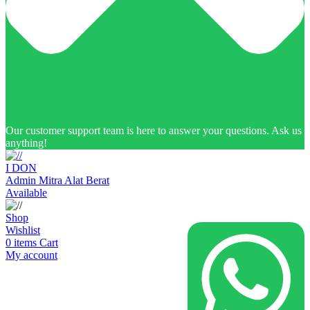
Our customer support team is here to answer your questions. Ask us
anything!
I DON
Admin Mitra Alat Berat
Available
Shop
Wishlist
0
items
Cart
My account