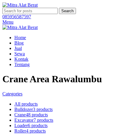
Search
085956587597
Menu
Home
Blog
Jual
Sewa
Kontak
Tentang
Crane Area Rawalumbu
Categories
All
products
Bulldozer
3 products
Crane
48 products
Excavator
7 products
Loader
6 products
Roller
4 products