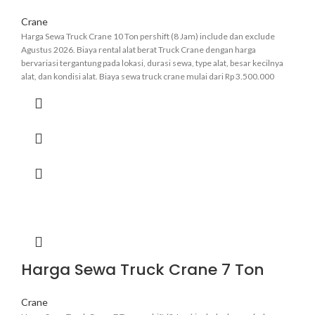
Crane
Harga Sewa Truck Crane 10 Ton pershift (8 Jam) include dan exclude
Agustus 2026. Biaya rental alat berat Truck Crane dengan harga
bervariasi tergantung pada lokasi, durasi sewa, type alat, besar kecilnya
alat, dan kondisi alat. Biaya sewa truck crane mulai dari Rp 3.500.000
pershift.
Informasi lebih pasti hubungi admin kami
.
Harga Sewa Truck Crane 7 Ton
Crane