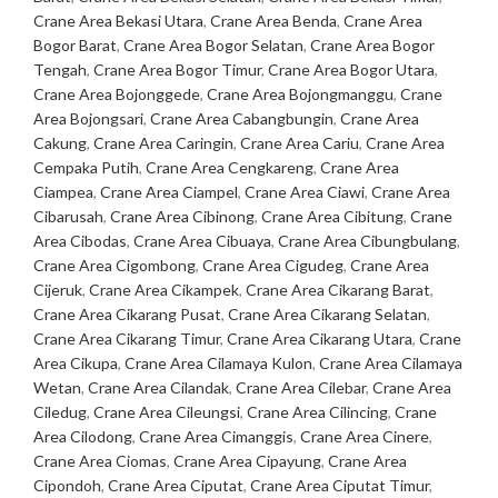
Crane Area Bekasi Utara
,
Crane Area Benda
,
Crane Area
Bogor Barat
,
Crane Area Bogor Selatan
,
Crane Area Bogor
Tengah
,
Crane Area Bogor Timur
,
Crane Area Bogor Utara
,
Crane Area Bojonggede
,
Crane Area Bojongmanggu
,
Crane
Area Bojongsari
,
Crane Area Cabangbungin
,
Crane Area
Cakung
,
Crane Area Caringin
,
Crane Area Cariu
,
Crane Area
Cempaka Putih
,
Crane Area Cengkareng
,
Crane Area
Ciampea
,
Crane Area Ciampel
,
Crane Area Ciawi
,
Crane Area
Cibarusah
,
Crane Area Cibinong
,
Crane Area Cibitung
,
Crane
Area Cibodas
,
Crane Area Cibuaya
,
Crane Area Cibungbulang
,
Crane Area Cigombong
,
Crane Area Cigudeg
,
Crane Area
Cijeruk
,
Crane Area Cikampek
,
Crane Area Cikarang Barat
,
Crane Area Cikarang Pusat
,
Crane Area Cikarang Selatan
,
Crane Area Cikarang Timur
,
Crane Area Cikarang Utara
,
Crane
Area Cikupa
,
Crane Area Cilamaya Kulon
,
Crane Area Cilamaya
Wetan
,
Crane Area Cilandak
,
Crane Area Cilebar
,
Crane Area
Ciledug
,
Crane Area Cileungsi
,
Crane Area Cilincing
,
Crane
Area Cilodong
,
Crane Area Cimanggis
,
Crane Area Cinere
,
Crane Area Ciomas
,
Crane Area Cipayung
,
Crane Area
Cipondoh
,
Crane Area Ciputat
,
Crane Area Ciputat Timur
,