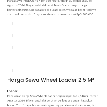
Harga Sewa Truck Crane 7 Ton pershift (8 Jam) include dan exclude
Agustus 2026. Biaya rental alat berat Truck Crane dengan harga
bervariasi tergantung pada lokasi, durasi sewa, type alat, besar kecilnya
alat, dan kondisi alat. Biaya sewa truck crane mulai dari Rp 3.500.000
pershift.
Informasi lebih pasti hubungi admin kami
.
Harga Sewa Wheel Loader 2.5 M³
Loader
Penawaran Harga Sewa Wheel Loader perjam kapasitas 2,5 Kubik terbaru
Agustus 2026. Biaya rental alat berat wheel loader dengan kapasitas
bucket 2,5 m³ dapat bervariasi tergantung pada lokasi, durasi sewa, dan