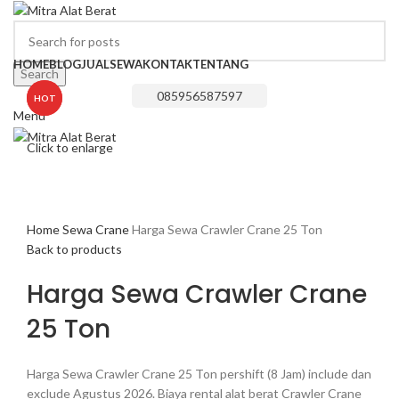
HOME
BLOG
JUAL
SEWA
KONTAK
TENTANG
Search
085956587597
HOT
HOT
Menu
Click to enlarge
Home
Sewa
Crane
Harga Sewa Crawler Crane 25 Ton
Back to products
Harga Sewa Crawler Crane
25 Ton
Harga Sewa Crawler Crane 25 Ton pershift (8 Jam) include dan
exclude Agustus 2026. Biaya rental alat berat Crawler Crane