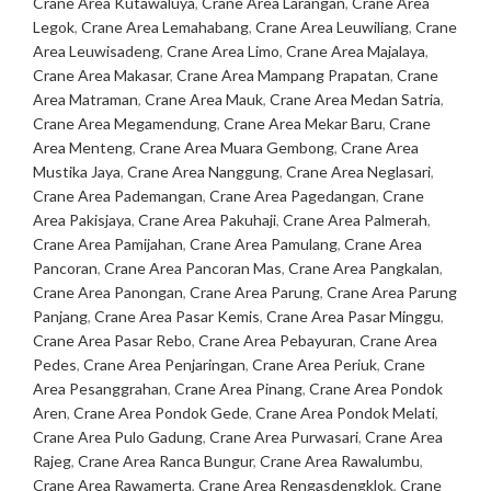
Crane Area Kutawaluya
,
Crane Area Larangan
,
Crane Area
Legok
,
Crane Area Lemahabang
,
Crane Area Leuwiliang
,
Crane
Area Leuwisadeng
,
Crane Area Limo
,
Crane Area Majalaya
,
Crane Area Makasar
,
Crane Area Mampang Prapatan
,
Crane
Area Matraman
,
Crane Area Mauk
,
Crane Area Medan Satria
,
Crane Area Megamendung
,
Crane Area Mekar Baru
,
Crane
Area Menteng
,
Crane Area Muara Gembong
,
Crane Area
Mustika Jaya
,
Crane Area Nanggung
,
Crane Area Neglasari
,
Crane Area Pademangan
,
Crane Area Pagedangan
,
Crane
Area Pakisjaya
,
Crane Area Pakuhaji
,
Crane Area Palmerah
,
Crane Area Pamijahan
,
Crane Area Pamulang
,
Crane Area
Pancoran
,
Crane Area Pancoran Mas
,
Crane Area Pangkalan
,
Crane Area Panongan
,
Crane Area Parung
,
Crane Area Parung
Panjang
,
Crane Area Pasar Kemis
,
Crane Area Pasar Minggu
,
Crane Area Pasar Rebo
,
Crane Area Pebayuran
,
Crane Area
Pedes
,
Crane Area Penjaringan
,
Crane Area Periuk
,
Crane
Area Pesanggrahan
,
Crane Area Pinang
,
Crane Area Pondok
Aren
,
Crane Area Pondok Gede
,
Crane Area Pondok Melati
,
Crane Area Pulo Gadung
,
Crane Area Purwasari
,
Crane Area
Rajeg
,
Crane Area Ranca Bungur
,
Crane Area Rawalumbu
,
Crane Area Rawamerta
,
Crane Area Rengasdengklok
,
Crane