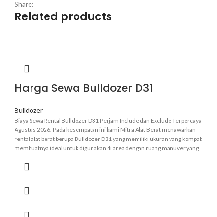
Share:
Related products
Harga Sewa Bulldozer D31
Bulldozer
Biaya Sewa Rental Bulldozer D31 Perjam Include dan Exclude Terpercaya
Agustus 2026. Pada kesempatan ini kami Mitra Alat Berat menawarkan
rental alat berat berupa Bulldozer D31 yang memiliki ukuran yang kompak
membuatnya ideal untuk digunakan di area dengan ruang manuver yang
terbatas. Untuk informasi lebih lanjut dan pemesanan hubungi Admin
Kami.