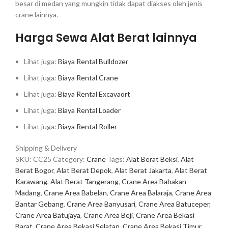
besar di medan yang mungkin tidak dapat diakses oleh jenis
crane lainnya.
Harga Sewa Alat Berat lainnya
Lihat juga:
Biaya Rental Bulldozer
Lihat juga:
Biaya Rental Crane
Lihat juga:
Biaya Rental Excavaort
Lihat juga:
Biaya Rental Loader
Lihat juga:
Biaya Rental Roller
Shipping & Delivery
SKU:
CC25
Category:
Crane
Tags:
Alat Berat Beksi
,
Alat
Berat Bogor
,
Alat Berat Depok
,
Alat Berat Jakarta
,
Alat Berat
Karawang
,
Alat Berat Tangerang
,
Crane Area Babakan
Madang
,
Crane Area Babelan
,
Crane Area Balaraja
,
Crane Area
Bantar Gebang
,
Crane Area Banyusari
,
Crane Area Batuceper
,
Crane Area Batujaya
,
Crane Area Beji
,
Crane Area Bekasi
Barat
,
Crane Area Bekasi Selatan
,
Crane Area Bekasi Timur
,