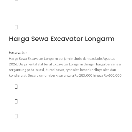
Harga Sewa Excavator Longarm
Excavator
Harga Sewa Excavator Longarm perjam include dan exclude Agustus
2026. Biaya rental alat berat Excavator Longarm dengan harga bervariasi
tergantung pada lokasi, durasi sewa, type alat, besar kecilnya alat, dan
kondisi alat. Secara umum berkisar antara Rp 285.000 hingga Rp 600.000
perjam.
Informasi lebih pasti hubungi admin kami
.