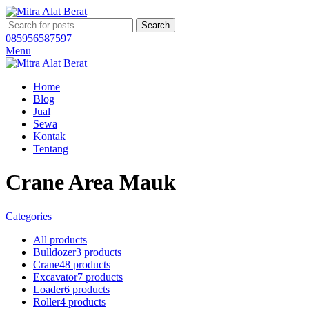
Search
085956587597
Menu
Home
Blog
Jual
Sewa
Kontak
Tentang
Crane Area Mauk
Categories
All
products
Bulldozer
3 products
Crane
48 products
Excavator
7 products
Loader
6 products
Roller
4 products