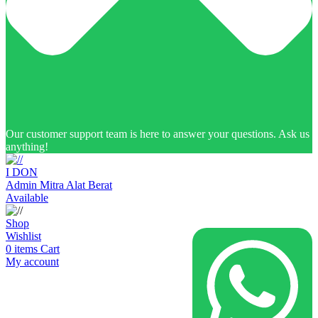
Our customer support team is here to answer your questions. Ask us
anything!
I DON
Admin Mitra Alat Berat
Available
Shop
Wishlist
0
items
Cart
My account