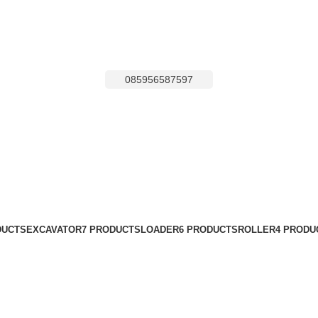
085956587597
DUCTS
EXCAVATOR
7 PRODUCTS
LOADER
6 PRODUCTS
ROLLER
4 PRODU