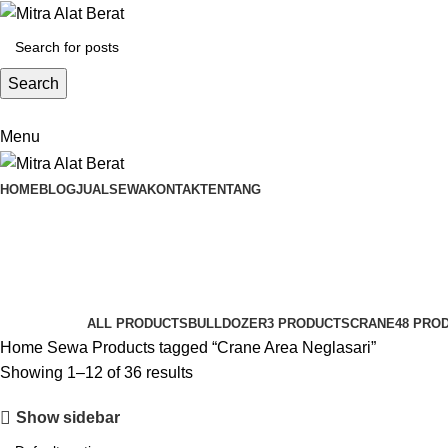
Search
Menu
HOME
BLOG
JUAL
SEWA
KONTAK
TENTANG
Crane Area Neglasari
Categories
ALL
PRODUCTS
BULLDOZER
3 PRODUCTS
CRANE
48 PRO
Home
Sewa
Products tagged “Crane Area Neglasari”
Showing 1–12 of 36 results
Show sidebar