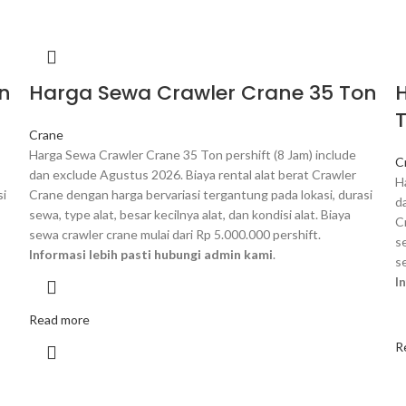
n
Harga Sewa Crawler Crane 35 Ton
Crane
Harga Sewa Crawler Crane 35 Ton pershift (8 Jam) include
C
dan exclude Agustus 2026. Biaya rental alat berat Crawler
H
si
Crane dengan harga bervariasi tergantung pada lokasi, durasi
d
sewa, type alat, besar kecilnya alat, dan kondisi alat. Biaya
C
sewa crawler crane mulai dari Rp 5.000.000 pershift.
se
Informasi lebih pasti hubungi admin kami
.
s
I
Read more
R