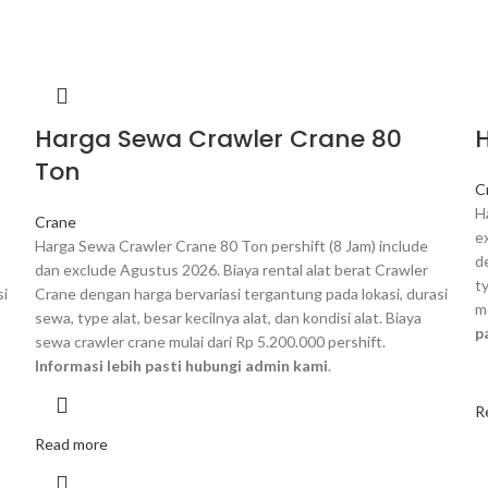
Harga Sewa Crawler Crane 80
Ton
C
H
Crane
e
Harga Sewa Crawler Crane 80 Ton pershift (8 Jam) include
d
dan exclude Agustus 2026. Biaya rental alat berat Crawler
ty
si
Crane dengan harga bervariasi tergantung pada lokasi, durasi
m
sewa, type alat, besar kecilnya alat, dan kondisi alat. Biaya
p
sewa crawler crane mulai dari Rp 5.200.000 pershift.
Informasi lebih pasti hubungi admin kami
.
R
Read more