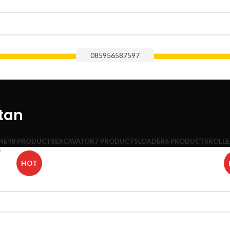
085956587597
tan
NE
48 PRODUCTS
EXCAVATOR
7 PRODUCTS
LOADER
6 PRODUCTS
ROLLE
”
HOT