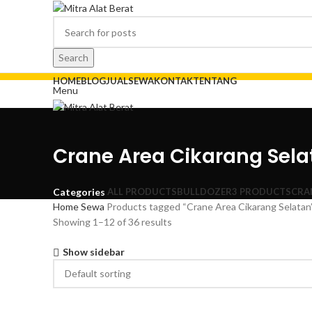
Search
HOME
BLOG
JUAL
SEWA
KONTAK
TENTANG
Menu
Crane Area Cikarang Sela
ALL
PRODUCTS
BULLDOZER
3 PRODUCTS
CRA
Categories
Home
Sewa
Products tagged “Crane Area Cikarang Selatan
Showing 1–12 of 36 results
Show sidebar