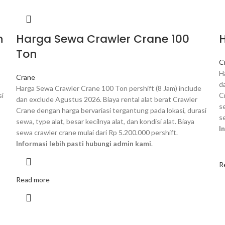
n
Harga Sewa Crawler Crane 100
Ton
C
H
Crane
d
Harga Sewa Crawler Crane 100 Ton pershift (8 Jam) include
si
C
dan exclude Agustus 2026. Biaya rental alat berat Crawler
se
Crane dengan harga bervariasi tergantung pada lokasi, durasi
s
sewa, type alat, besar kecilnya alat, dan kondisi alat. Biaya
I
sewa crawler crane mulai dari Rp 5.200.000 pershift.
Informasi lebih pasti hubungi admin kami
.
R
Read more