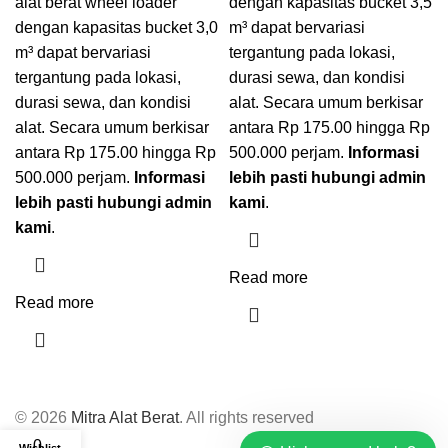
alat berat wheel loader
dengan kapasitas bucket 3,5
dengan kapasitas bucket 3,0
m³ dapat bervariasi
m³ dapat bervariasi
tergantung pada lokasi,
tergantung pada lokasi,
durasi sewa, dan kondisi
durasi sewa, dan kondisi
alat. Secara umum berkisar
alat. Secara umum berkisar
antara Rp 175.00 hingga Rp
antara Rp 175.00 hingga Rp
500.000 perjam.
Informasi
500.000 perjam.
Informasi
lebih pasti hubungi admin
lebih pasti hubungi admin
kami
.
kami
.
Read more
Read more
© 2026
Mitra Alat Berat
. All rights reserved
0
Wishlist