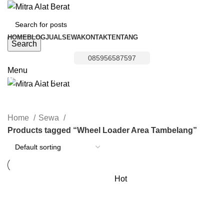
HOME
BLOG
JUAL
SEWA
KONTAK
TENTANG
Search
085956587597
Menu
Wheel Loader Area Tambelang
Categories
Home
Sewa
Products tagged “Wheel Loader Area Tambelang”
Hot