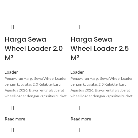
Harga Sewa
Harga Sewa
Wheel Loader 2.0
Wheel Loader 2.5
M³
M³
Loader
Loader
Penawaran Harga Sewa Wheel Loader
Penawaran Harga Sewa Wheel Loader
perjam kapasitas 2,0 Kubik terbaru
perjam kapasitas 2,5 Kubik terbaru
Agustus 2026. Biaya rental alat berat
Agustus 2026. Biaya rental alat berat
wheel loader dengan kapasitas bucket
wheel loader dengan kapasitas bucket
2,0 m³ dapat bervariasi tergantung
2,5 m³ dapat bervariasi tergantung
pada lokasi, durasi sewa, dan kondisi
pada lokasi, durasi sewa, dan kondisi
alat. Secara umum berkisar antara Rp
alat. Secara umum berkisar antara Rp
Read more
Read more
175.00 hingga Rp 500.000 perjam.
175.00 hingga Rp 500.000 perjam.
Informasi lebih pasti hubungi admin
Informasi lebih pasti hubungi admin
kami
.
kami
.