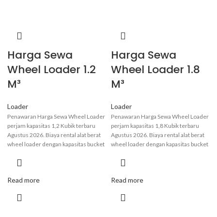
Harga Sewa
Harga Sewa
Wheel Loader 1.2
Wheel Loader 1.8
M³
M³
Loader
Loader
Penawaran Harga Sewa Wheel Loader
Penawaran Harga Sewa Wheel Loader
perjam kapasitas 1,2 Kubik terbaru
perjam kapasitas 1,8 Kubik terbaru
Agustus 2026. Biaya rental alat berat
Agustus 2026. Biaya rental alat berat
wheel loader dengan kapasitas bucket
wheel loader dengan kapasitas bucket
1,2 m³ dapat bervariasi tergantung
1,8 m³ dapat bervariasi tergantung
pada lokasi, durasi sewa, dan kondisi
pada lokasi, durasi sewa, dan kondisi
alat. Secara umum berkisar antara Rp
alat. Secara umum berkisar antara Rp
Read more
Read more
175.00 hingga Rp 500.000 perjam.
175.00 hingga Rp 500.000 perjam.
Informasi lebih pasti hubungi admin
Informasi lebih pasti hubungi admin
kami
.
kami
.