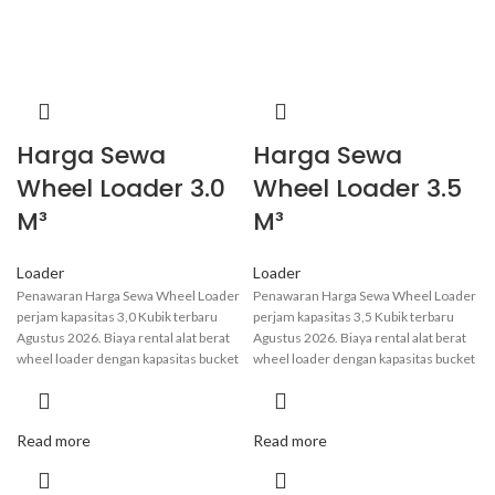
Harga Sewa
Harga Sewa
Wheel Loader 3.0
Wheel Loader 3.5
M³
M³
Loader
Loader
Penawaran Harga Sewa Wheel Loader
Penawaran Harga Sewa Wheel Loader
perjam kapasitas 3,0 Kubik terbaru
perjam kapasitas 3,5 Kubik terbaru
Agustus 2026. Biaya rental alat berat
Agustus 2026. Biaya rental alat berat
wheel loader dengan kapasitas bucket
wheel loader dengan kapasitas bucket
3,0 m³ dapat bervariasi tergantung
3,5 m³ dapat bervariasi tergantung
pada lokasi, durasi sewa, dan kondisi
pada lokasi, durasi sewa, dan kondisi
alat. Secara umum berkisar antara Rp
alat. Secara umum berkisar antara Rp
Read more
Read more
175.00 hingga Rp 500.000 perjam.
175.00 hingga Rp 500.000 perjam.
Informasi lebih pasti hubungi admin
Informasi lebih pasti hubungi admin
kami
.
kami
.