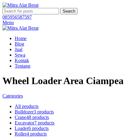
Search
085956587597
Menu
Home
Blog
Jual
Sewa
Kontak
Tentang
Wheel Loader Area Ciampea
Categories
All
products
Bulldozer
3 products
Crane
48 products
Excavator
7 products
Loader
6 products
Roller
4 products