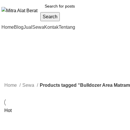
Search
Home
Blog
Jual
Sewa
Kontak
Tentang
Home
Sewa
Products tagged “Bulldozer Area Matra
Hot