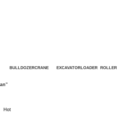
Bulldozer Area Matraman
BULLDOZER
CRANE
EXCAVATOR
LOADER
ROLLER
3 Products
48 Products
7 Products
6 Products
4 Products
man”
Hot