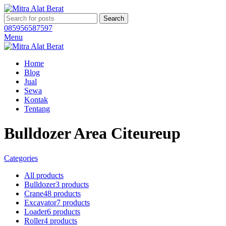
Search
085956587597
Menu
Home
Blog
Jual
Sewa
Kontak
Tentang
Bulldozer Area Citeureup
Categories
All
products
Bulldozer
3 products
Crane
48 products
Excavator
7 products
Loader
6 products
Roller
4 products