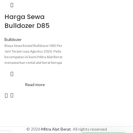
Harga Sewa
Bulldozer D85
Bulldozer
Biaya Sewa Rental Bulldozer D85 Per
Jam Terpercaya Agustus 2026. Pada
kesempatan ini kami Mitra Alat Berat
menawarkan rental alat berat berupa
Bulldozer D85 yang memiliki berbagai
fungsi yang membuatnya sangat
berguna dalam proyek konstruksi
Read more
besar, pertambangan, dan pekerjaan
tanah lainnya. Untuk informasi lebih
lanjut dan pemesanan hubungi Admin
Kami.
© 2026
Mitra Alat Berat
. All rights reserved