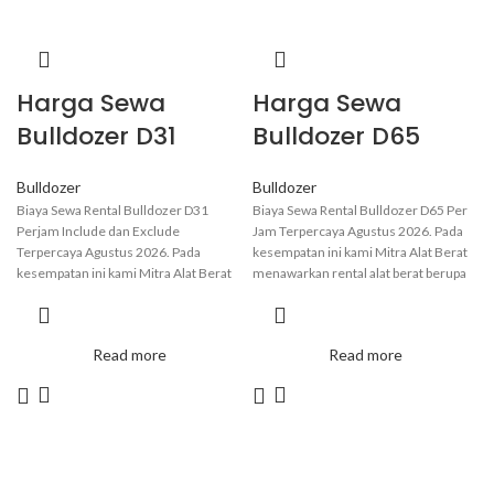
Harga Sewa
Harga Sewa
Bulldozer D31
Bulldozer D65
Bulldozer
Bulldozer
Biaya Sewa Rental Bulldozer D31
Biaya Sewa Rental Bulldozer D65 Per
Perjam Include dan Exclude
Jam Terpercaya Agustus 2026. Pada
Terpercaya Agustus 2026. Pada
kesempatan ini kami Mitra Alat Berat
kesempatan ini kami Mitra Alat Berat
menawarkan rental alat berat berupa
menawarkan rental alat berat berupa
Bulldozer D65 yang memiliki berbagai
Bulldozer D31 yang memiliki ukuran
fungsi yang membuatnya sangat
yang kompak membuatnya ideal untuk
berguna dalam proyek konstruksi
Read more
Read more
digunakan di area dengan ruang
besar, pertambangan, dan pekerjaan
manuver yang terbatas. Untuk
tanah lainnya. Untuk informasi lebih
informasi lebih lanjut dan pemesanan
lanjut dan pemesanan hubungi Admin
hubungi Admin Kami.
Kami.