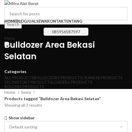
HOME
BLOG
JUAL
SEWA
KONTAK
TENTANG
Search
085956587597
Menu
Bulldozer Area Bekasi
Selatan
Categories
ALL
PRODUCTS
BULLDOZER
3 PRODUCTS
CRANE
48 PRODUCTS
EXCAVATOR
7 PRODUCTS
LOADER
6 PRODUCTS
ROLLER
4 PRODUCTS
Home
Sewa
Products tagged “Bulldozer Area Bekasi Selatan”
Showing all 3 results
Show sidebar